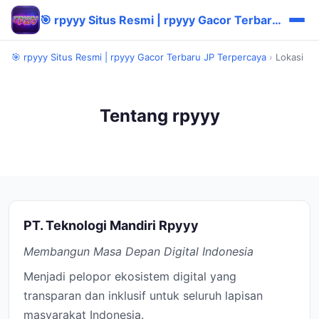
🎯 rpyyy Situs Resmi | rpyyy Gacor Terbaru JP Terpercaya
🎯 rpyyy Situs Resmi | rpyyy Gacor Terbaru JP Terpercaya
›
Lokasi
Tentang rpyyy
PT. Teknologi Mandiri Rpyyy
Membangun Masa Depan Digital Indonesia
Menjadi pelopor ekosistem digital yang
transparan dan inklusif untuk seluruh lapisan
masyarakat Indonesia.